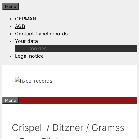
Skip
Menu
to
GERMAN
content
AGB
Contact fixcel records
Your data
Cookies
Legal notice
Menu
Crispell / Ditzner / Gramss