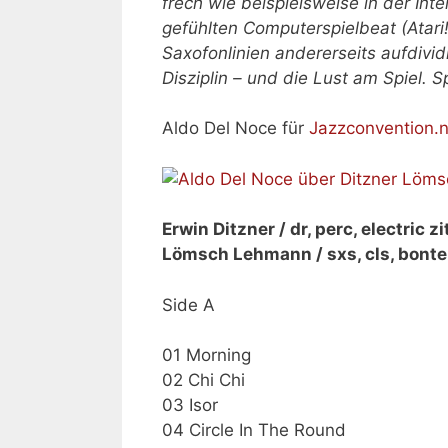
frech wie beispielsweise in der Int
gefühlten Computerspielbeat (Atari!)
Saxofonlinien andererseits aufdivi
Disziplin – und die Lust am Spiel. Spi
Aldo Del Noce für
Jazzconvention.n
Erwin Ditzner / dr, perc, electric z
Lömsch Lehmann / sxs, cls, bont
Side A
01 Morning
02 Chi Chi
03 Isor
04 Circle In The Round