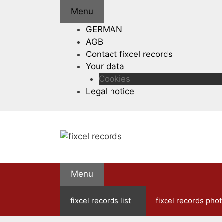
Skip
Menu
to
GERMAN
content
AGB
Contact fixcel records
Your data
Cookies
Legal notice
Menu
fixcel records list
fixcel records phot