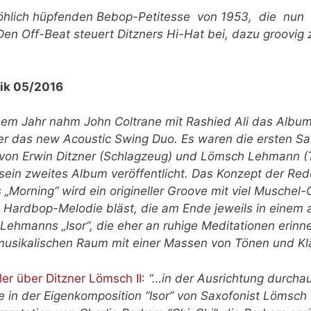
 fröhlich hüpfenden Bebop-Petitesse von 1953, die nun
n Off-Beat steuert Ditzners Hi-Hat bei, dazu groovig
tik 05/2016
iesem Jahr nahm John Coltrane mit Rashied Ali das Album
ker das new Acoustic Swing Duo. Es waren die ersten S
 von Erwin Ditzner (Schlagzeug) und Lömsch Lehmann (
n zweites Album veröffentlicht. Das Konzept der Redukt
 „Morning“ wird ein origineller Groove mit viel Muschel
 Hardbop-Melodie bläst, die am Ende jeweils in einem a
Lehmanns „Isor“, die eher an ruhige Meditationen erinn
usikalischen Raum mit einer Massen von Tönen und Klä
ler über Ditzner Lömsch II
:
“…in der Ausrichtung durchau
 in der Eigenkomposition “Isor” von Saxofonist Lömsch