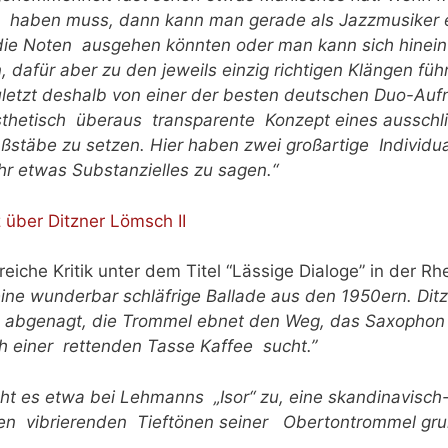
g haben muss, dann kann man gerade als Jazzmusiker e
ie Noten ausgehen könnten oder man kann sich hineinfa
en, dafür aber zu den jeweils einzig richtigen Klängen fü
zuletzt deshalb von einer der besten deutschen Duo-Au
sthetisch überaus transparente Konzept eines ausschli
Maßstäbe zu setzen. Hier haben zwei großartige Individua
ihr etwas Substanzielles zu sagen.“
eiche Kritik unter dem Titel “Lässige Dialoge” in der Rh
ine wunderbar schläfrige Ballade aus den 1950ern. D
abgenagt, die Trommel ebnet den Weg, das Saxophon s
h einer rettenden Tasse Kaffee sucht.”
 geht es etwa bei Lehmanns „Isor“ zu, eine skandinavisc
den vibrierenden Tieftönen seiner Obertontrommel grun