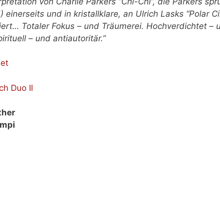
erpretation von Charlie Parkers “Chi-Chi”, die Parkers s
 einerseits und in kristallklare, an Ulrich Lasks “Polar 
diert… Totaler Fokus – und Träumerei. Hochverdichtet –
rituell – und antiautoritär.”
et
ither
empi