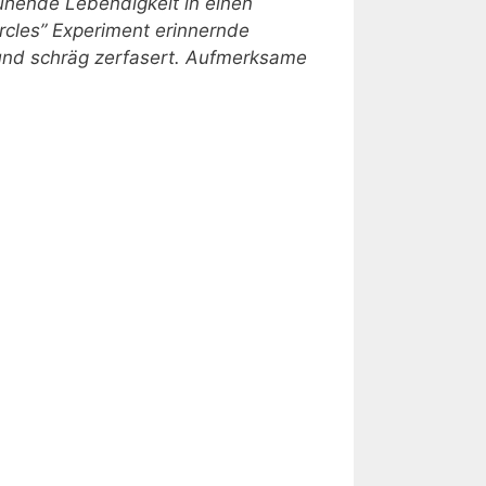
prühende Lebendigkeit in einen
Circles” Experiment erinnernde
 und schräg zerfasert. Aufmerksame