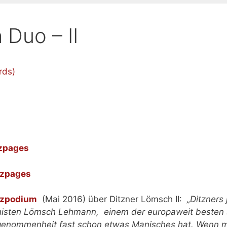
 Duo – II
zzpages
zzpages
zzpodium
(Mai 2016) über Ditzner Lömsch II:
„
Ditzners
isten Lömsch Lehmann, einem der europaweit besten 
ckgenommenheit fast schon etwas Manisches hat. Wenn m